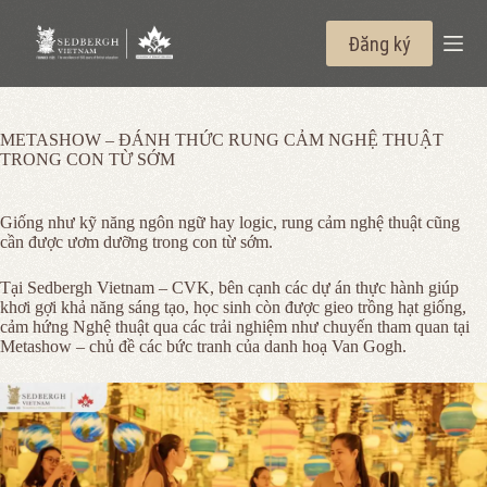
Chuyển
đến
Đăng ký
phần
nội
dung
METASHOW – ĐÁNH THỨC RUNG CẢM NGHỆ THUẬT
TRONG CON TỪ SỚM
Giống như kỹ năng ngôn ngữ hay logic, rung cảm nghệ thuật cũng
cần được ươm dưỡng trong con từ sớm.
Tại Sedbergh Vietnam – CVK, bên cạnh các dự án thực hành giúp
khơi gợi khả năng sáng tạo, học sinh còn được gieo trồng hạt giống,
cảm hứng Nghệ thuật qua các trải nghiệm như chuyến tham quan tại
Metashow – chủ đề các bức tranh của danh hoạ Van Gogh.