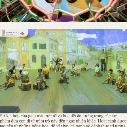
Sự kết hợp của gam màu rực rỡ và hoạ tiết ấn tượng trong các tác
phẩm đưa con đi từ trầm trồ này đến ngạc nhiên khác. Hoạt cảnh được
tạo nên từ những bông hoa, đồ vật hay cả tranh vẽ đánh thức trí tưởng