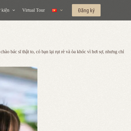
Đăng ký
 kiện
Virtual Tour
o bác sĩ thật to, có bạn lại rụt rè và òa khóc vì hơi sợ, nhưng chỉ