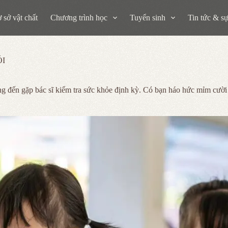
 sở vật chất
Chương trình học
Tuyển sinh
Tin tức & sự
ÓI
 đến gặp bác sĩ kiểm tra sức khỏe định kỳ. Có bạn háo hức mỉm cười chà