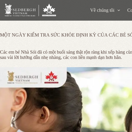
Chuyển
đến
Về chúng tôi
Cơ
phần
nội
dung
MỘT NGÀY KIỂM TRA SỨC KHỎE ĐỊNH KỲ CỦA CÁC BÉ S
Các em bé Nhà Sói đã có một buổi sáng thật rộn ràng khi xếp hàng cùng
sau vài lời hướng dẫn nhẹ nhàng, các con liền mạnh dạn hơn hẳn.