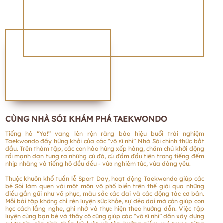
CÙNG NHÀ SÓI KHÁM PHÁ TAEKWONDO
Tiếng hô “Ya!” vang lên rộn ràng báo hiệu buổi trải nghiệm
Taekwondo đầy hứng khởi của các “võ sĩ nhí” Nhà Sói chính thức bắt
đầu. Trên thảm tập, các con hào hứng xếp hàng, chăm chú khởi động
rồi mạnh dạn tung ra những cú đá, cú đấm đầu tiên trong tiếng đếm
nhịp nhàng và tiếng hô đều đều - vừa nghiêm túc, vừa đáng yêu.
Thuộc khuôn khổ tuần lễ Sport Day, hoạt động Taekwondo giúp các
bé Sói làm quen với một môn võ phổ biến trên thế giới qua những
điều gần gũi như võ phục, màu sắc các đai và các động tác cơ bản.
Mỗi bài tập không chỉ rèn luyện sức khỏe, sự dẻo dai mà còn giúp con
học cách lắng nghe, ghi nhớ và thực hiện theo hướng dẫn. Việc tập
luyện cùng bạn bè và thầy cô cũng giúp các “võ sĩ nhí” dần xây dựng