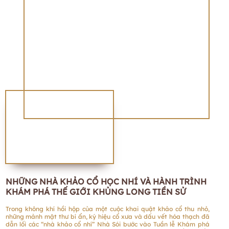
NHỮNG NHÀ KHẢO CỔ HỌC NHÍ VÀ HÀNH TRÌNH
KHÁM PHÁ THẾ GIỚI KHỦNG LONG TIỀN SỬ
Trong không khí hồi hộp của một cuộc khai quật khảo cổ thu nhỏ,
những mảnh mật thư bí ẩn, ký hiệu cổ xưa và dấu vết hóa thạch đã
dẫn lối các “nhà khảo cổ nhí” Nhà Sói bước vào Tuần lễ Khám phá