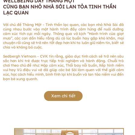
WELLBEING DAY THÁNG MỘT
CÙNG BẠN NHỎ NHÀ SÓI LAN TỎA TINH THẦN
LẠC QUAN
Với chủ đề Tháng Một - Tinh thần lạc quan, các bạn nhỏ Nhà Sói đã
cùng nhau bước vào một hành trình đầy cảm hứng để nuôi dưỡng
cảm xúc tích cực mỗi ngày. Thông qua vở kịch “Hành trình của giọt
mưa”, các con dần hiểu rằng dù có lúc buồn hay gặp khó khăn, mọi
chuyện rồi cũng sẽ trở nên tốt đẹp hơn khi ta luôn giữ niềm tin, biết sẻ
chia và không bỏ cuộc.
Sedbergh Vietnam - CVK tin rằng, giáo dục tính cách sẽ trở nên sâu
sắc hơn khi trẻ được trực tiếp trải nghiệm và hành động. Chuỗi trò
chơi theo chủ đề như: Hộp cảm xúc, Thổi bay nỗi buồn, Xếp hình niềm
vui hay Vũ điệu vui vẻ đã giúp các bé Sói làm quen với thế giới cảm
xúc, học cách hiểu mình, bình tĩnh lại khi buồn và lan tỏa niềm vui đến
bạn bè xung quanh.
Xem chi tiết