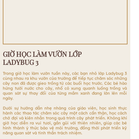
GIỜ HỌC LÀM VƯỜN LỚP
LADYBUG 3
Trong giờ học làm vườn tuần này, các bạn nhỏ lớp Ladybug 3
cùng nhau ra khu vườn của trường để tiếp tục chăm sóc những
cây non đã được gieo trồng từ các buổi học trước. Các bé hào
hứng tưới nước cho cây, nhổ cỏ xung quanh luống trồng và
quan sát sự thay đổi của từng mầm xanh đang lớn lên mỗi
ngày.
Dưới sự hướng dẫn nhẹ nhàng của giáo viên, học sinh thực
hành các thao tác chăm sóc cây một cách cẩn thận, học cách
chờ đợi và kiên nhẫn trong quá trình cây phát triển. Không khí
giờ học diễn ra vui tươi, gần gũi với thiên nhiên, giúp các bé
hình thành ý thức bảo vệ môi trường, đồng thời phát triển kỹ
năng quan sát và tinh thần trách nhiệm.