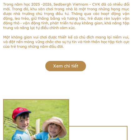
Trong năm học 2025 -2026, Sedbergh Vietnam - CVK đã có nhiều đổi
mới. Trong đó, khu sân chơi trong nhà là một trong những hạng mục
được nhà trường chú trọng đầu tư. Thông qua các hoạt động vận
động, leo trèo, giữ thăng bằng và tương tác, trẻ được rèn luyện vận
động thô - vận động tinh, phát triển tư duy không gian, khả năng tập
trung và năng lực tự điều chỉnh cảm xúc.
Một không gian vui chơi được thiết kế có chủ đích mang lại niềm vui,
và đặt nền móng vững chắc cho sự tự tin và tinh thần học tập tích cực
của trẻ trong những năm đầu đời.
Xem chi tiết