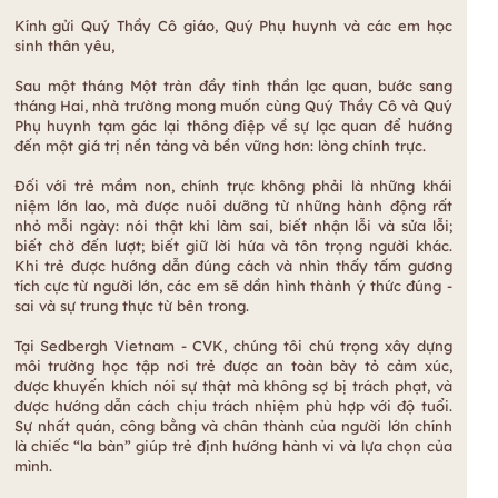
Kính gửi Quý Thầy Cô giáo, Quý Phụ huynh và các em học
sinh thân yêu,
Sau một tháng Một tràn đầy tinh thần lạc quan, bước sang
tháng Hai, nhà trường mong muốn cùng Quý Thầy Cô và Quý
Phụ huynh tạm gác lại thông điệp về sự lạc quan để hướng
đến một giá trị nền tảng và bền vững hơn: lòng chính trực.
Đối với trẻ mầm non, chính trực không phải là những khái
niệm lớn lao, mà được nuôi dưỡng từ những hành động rất
nhỏ mỗi ngày: nói thật khi làm sai, biết nhận lỗi và sửa lỗi;
biết chờ đến lượt; biết giữ lời hứa và tôn trọng người khác.
Khi trẻ được hướng dẫn đúng cách và nhìn thấy tấm gương
tích cực từ người lớn, các em sẽ dần hình thành ý thức đúng -
sai và sự trung thực từ bên trong.
Tại Sedbergh Vietnam - CVK, chúng tôi chú trọng xây dựng
môi trường học tập nơi trẻ được an toàn bày tỏ cảm xúc,
được khuyến khích nói sự thật mà không sợ bị trách phạt, và
được hướng dẫn cách chịu trách nhiệm phù hợp với độ tuổi.
Sự nhất quán, công bằng và chân thành của người lớn chính
là chiếc “la bàn” giúp trẻ định hướng hành vi và lựa chọn của
mình.