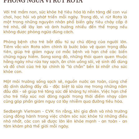
Với trẻ mầm non, sức khỏe hệ tiêu hóa là nền tảng để con vui
chơi, học hỏi và phát triển mỗi ngày. Trong đó, vi rút Rota là
một trong những nguyên nhân phổ biến gây tiêu chảy cấp ở
trẻ nhỏ, dễ lây lan và ảnh hưởng nhiều đến thể trạng nếu
không được phòng ngừa đúng cách.
Phòng bệnh cho trẻ bắt đầu từ sự chủ động của người lớn.
Tiêm vắc-xin Rota sớm chính là bước bảo vệ quan trọng đầu
tiên, giúp trẻ giảm nguy cơ mắc bệnh và hạn chế các biến
chứng nguy hiểm. Song song đó, những thói quen quen thuộc
hằng ngày như rửa tay sạch, ăn chín uống sôi, vệ sinh đồ dùng
và đồ chơi của trẻ lại chính là “lá chắn” bền bỉ nhất cho sức
khỏe con.
Một môi trường sống sạch sẽ, nguồn nước an toàn, cùng chế
độ dinh dưỡng đầy đủ - đặc biệt là sữa mẹ trong những năm
đầu đời - sẽ giúp trẻ tăng sức đề kháng tự nhiên. Việc hạn chế
cho trẻ tiếp xúc nơi đông người trong thời điểm nhạy cảm
cũng góp phần giảm nguy cơ lây nhiễm qua đường tiêu hóa.
Sedbergh Vietnam - CVK tin rằng, khi gia đình và nhà trường
cùng đồng hành trong việc chăm sóc sức khỏe từ những điều
nhỏ nhất, các con sẽ được lớn lên khỏe mạnh - an toàn - an
tâm khám phá thế giới mỗi ngày.