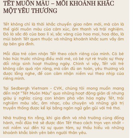
TẾT MUÔN MÀU – MỖI KHOẢNH KHẮC
MỘT YÊU THƯƠNG
Tết không chỉ là thời khắc chuyển giao năm mới, mà còn là
thế giới muôn màu của cảm xúc, âm thanh và trải nghiệm.
Đó là sắc đỏ của bao lì xì, sắc vàng của hoa mai, hoa đào, là
mùi bánh Tết quen thuộc và những khoảnh khắc sum vầy ấm
áp bên gia đình.
Mỗi đứa trẻ cảm nhận Tết theo cách riêng của mình. Có bé
háo hức trước những điều mới mẻ, có bé rụt rè trước sự thay
đổi nhịp sinh hoạt thường ngày. Chính vì vậy, Tết với trẻ
không cần quá rộn ràng, mà cần đủ an toàn, yêu thương và
được lắng nghe, để con cảm nhận niềm vui theo nhịp của
riêng mình.
Tại Sedbergh Vietnam - CVK, chúng tôi mong muốn mang
đến một “Tết Muôn Màu” qua những hoạt động giản dị nhưng
giàu ý nghĩa: cùng con khám phá văn hóa ngày Tết, trải
nghiệm màu sắc, âm nhạc, câu chuyện và những giá trị
truyền thống được kể lại bằng ngôn ngữ gần gũi với trẻ thơ.
Nhà trường tin rằng, khi gia đình và nhà trường cùng đồng
hành, mỗi đứa trẻ sẽ được đón Tết theo cách trọn vẹn nhất -
nơi niềm vui đến từ sự quan tâm, sự thấu hiểu và những
khoảnh khắc bình yên bên người thân yêu.