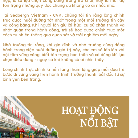
hợp, là sự lựa chọn công bằng trong trò chơi, hay là thái độ
tôn trọng những quy ước chung dù không có ai nhắc nhở.
Tại Sedbergh Vietnam - CVK, chúng tôi tin rằng lòng chính
trực được nuôi dưỡng tốt nhất trong một môi trường tin cậy
và công bằng. Khi người lớn giữ lời hứa, cư xử chân thành và
nhất quán trong hành động, trẻ sẽ học được chính trực một
cách tự nhiên thông qua quan sát và trải nghiệm mỗi ngày.
Nhà trường tin rằng, khi gia đình và nhà trường cùng đồng
hành trong việc nuôi dưỡng giá trị này, các em sẽ lớn lên với
nội tâm vững vàng, biết tôn trọng bản thân và có dũng khí lựa
chọn điều đúng - ngay cả khi không có ai nhìn thấy.
Lòng chính trực chính là nền tảng thầm lặng giúp mỗi đứa trẻ
bước đi vững vàng trên hành trình trưởng thành, bắt đầu từ sự
bình yên bên trong.
HOẠT ĐỘNG
NỔI BẬT