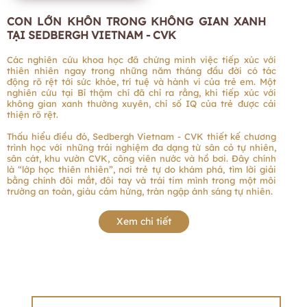
CON LỚN KHÔN TRONG KHÔNG GIAN XANH
TẠI SEDBERGH VIETNAM - CVK
Các nghiên cứu khoa học đã chứng minh việc tiếp xúc với
thiên nhiên ngay trong những năm tháng đầu đời có tác
động rõ rệt tới sức khỏe, trí tuệ và hành vi của trẻ em. Một
nghiên cứu tại Bỉ thậm chí đã chỉ ra rằng, khi tiếp xúc với
không gian xanh thường xuyên, chỉ số IQ của trẻ được cải
thiện rõ rệt.
Thấu hiểu điều đó, Sedbergh Vietnam - CVK thiết kế chương
trình học với những trải nghiệm đa dạng từ sân cỏ tự nhiên,
sân cát, khu vườn CVK, công viên nước và hồ bơi. Đây chính
là “lớp học thiên nhiên”, nơi trẻ tự do khám phá, tìm lời giải
bằng chính đôi mắt, đôi tay và trái tim mình trong một môi
trường an toàn, giàu cảm hứng, tràn ngập ánh sáng tự nhiên.
Xem chi tiết