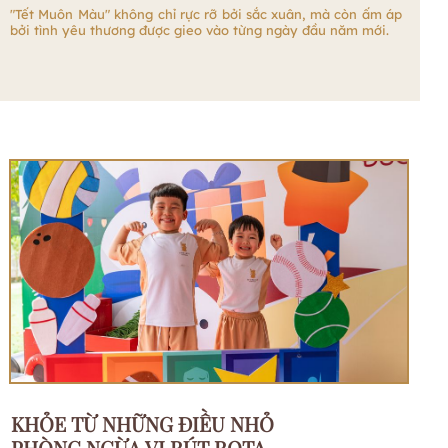
"Tết Muôn Màu" không chỉ rực rỡ bởi sắc xuân, mà còn ấm áp
bởi tình yêu thương được gieo vào từng ngày đầu năm mới.
KHỎE TỪ NHỮNG ĐIỀU NHỎ
PHÒNG NGỪA VI RÚT ROTA