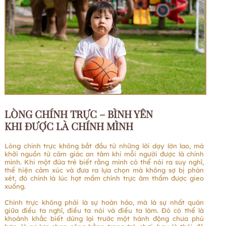
LÒNG CHÍNH TRỰC – BÌNH YÊN
KHI ĐƯỢC LÀ CHÍNH MÌNH
Lòng chính trực không bắt đầu từ những lời dạy lớn lao, mà
khởi nguồn từ cảm giác an tâm khi mỗi người được là chính
mình. Khi một đứa trẻ biết rằng mình có thể nói ra suy nghĩ,
thể hiện cảm xúc và đưa ra lựa chọn mà không sợ bị phán
xét, đó chính là lúc hạt mầm chính trực âm thầm được gieo
xuống.
Chính trực không phải là sự hoàn hảo, mà là sự nhất quán
giữa điều ta nghĩ, điều ta nói và điều ta làm. Đó có thể là
khoảnh khắc biết dừng lại trước một hành động chưa phù