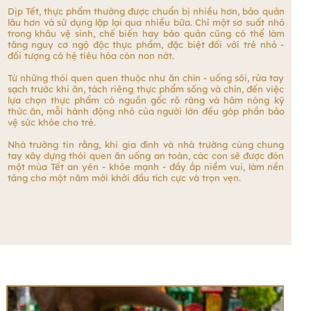
Dịp Tết, thực phẩm thường được chuẩn bị nhiều hơn, bảo quản
lâu hơn và sử dụng lặp lại qua nhiều bữa. Chỉ một sơ suất nhỏ
trong khâu vệ sinh, chế biến hay bảo quản cũng có thể làm
tăng nguy cơ ngộ độc thực phẩm, đặc biệt đối với trẻ nhỏ -
đối tượng có hệ tiêu hóa còn non nớt.
Từ những thói quen quen thuộc như ăn chín - uống sôi, rửa tay
sạch trước khi ăn, tách riêng thực phẩm sống và chín, đến việc
lựa chọn thực phẩm có nguồn gốc rõ ràng và hâm nóng kỹ
thức ăn, mỗi hành động nhỏ của người lớn đều góp phần bảo
vệ sức khỏe cho trẻ.
Nhà trường tin rằng, khi gia đình và nhà trường cùng chung
tay xây dựng thói quen ăn uống an toàn, các con sẽ được đón
một mùa Tết an yên - khỏe mạnh - đầy ắp niềm vui, làm nền
tảng cho một năm mới khởi đầu tích cực và trọn vẹn.