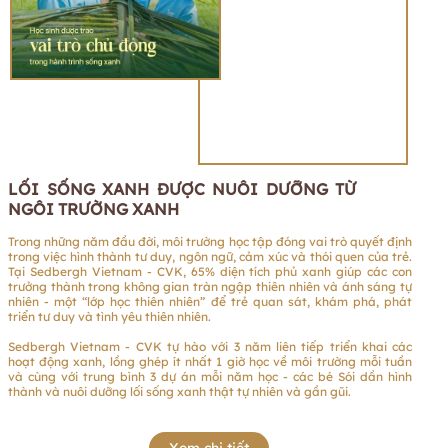
LỐI SỐNG XANH ĐƯỢC NUÔI DƯỠNG TỪ
NGÔI TRƯỜNG XANH
Trong những năm đầu đời, môi trường học tập đóng vai trò quyết định
trong việc hình thành tư duy, ngôn ngữ, cảm xúc và thói quen của trẻ.
Tại Sedbergh Vietnam - CVK, 65% diện tích phủ xanh giúp các con
trưởng thành trong không gian tràn ngập thiên nhiên và ánh sáng tự
nhiên - một “lớp học thiên nhiên” để trẻ quan sát, khám phá, phát
triển tư duy và tình yêu thiên nhiên.
Sedbergh Vietnam - CVK tự hào với 3 năm liên tiếp triển khai các
hoạt động xanh, lồng ghép ít nhất 1 giờ học về môi trường mỗi tuần
và cùng với trung bình 3 dự án mỗi năm học - các bé Sói dần hình
thành và nuôi dưỡng lối sống xanh thật tự nhiên và gần gũi.
Xem chi tiết