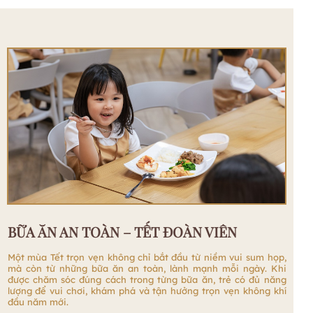
BỮA ĂN AN TOÀN – TẾT ĐOÀN VIÊN
Một mùa Tết trọn vẹn không chỉ bắt đầu từ niềm vui sum họp,
mà còn từ những bữa ăn an toàn, lành mạnh mỗi ngày. Khi
được chăm sóc đúng cách trong từng bữa ăn, trẻ có đủ năng
lượng để vui chơi, khám phá và tận hưởng trọn vẹn không khí
đầu năm mới.