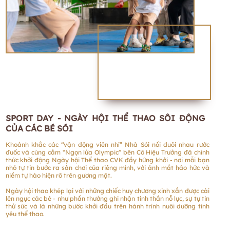
SPORT DAY - NGÀY HỘI THỂ THAO SÔI ĐỘNG
CỦA CÁC BÉ SÓI
Khoảnh khắc các “vận động viên nhí” Nhà Sói nối đuôi nhau rước
đuốc và cùng cắm “Ngọn lửa Olympic” bên Cô Hiệu Trưởng đã chính
thức khởi động Ngày hội Thể thao CVK đầy hứng khởi - nơi mỗi bạn
nhỏ tự tin bước ra sân chơi của riêng mình, với ánh mắt háo hức và
niềm tự hào hiện rõ trên gương mặt.
Ngày hội thao khép lại với những chiếc huy chương xinh xắn được cài
lên ngực các bé - như phần thưởng ghi nhận tinh thần nỗ lực, sự tự tin
thử sức và là những bước khởi đầu trên hành trình nuôi dưỡng tình
yêu thể thao.