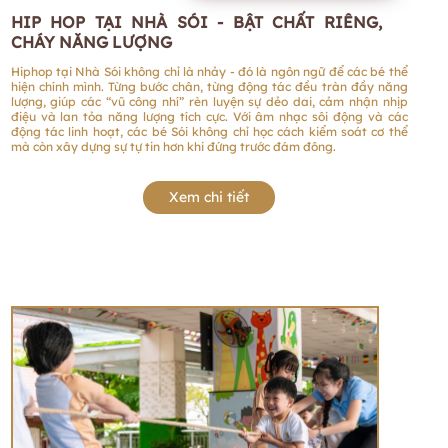
HIP HOP TẠI NHÀ SÓI - BẬT CHẤT RIÊNG,
CHÁY NĂNG LƯỢNG
Hiphop tại Nhà Sói không chỉ là nhảy - đó là ngôn ngữ để các bé thể
hiện chính mình. Từng bước chân, từng động tác đều tràn đầy năng
lượng, giúp các “vũ công nhí” rèn luyện sự dẻo dai, cảm nhận nhịp
điệu và lan tỏa năng lượng tích cực. Với âm nhạc sôi động và các
động tác linh hoạt, các bé Sói không chỉ học cách kiểm soát cơ thể
mà còn xây dựng sự tự tin hơn khi đứng trước đám đông.
Xem chi tiết