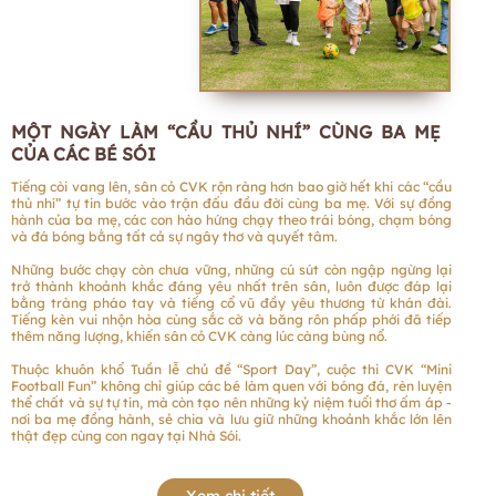
MỘT NGÀY LÀM “CẦU THỦ NHÍ” CÙNG BA MẸ
CỦA CÁC BÉ SÓI
Tiếng còi vang lên, sân cỏ CVK rộn ràng hơn bao giờ hết khi các “cầu
thủ nhí” tự tin bước vào trận đấu đầu đời cùng ba mẹ. Với sự đồng
hành của ba mẹ, các con hào hứng chạy theo trái bóng, chạm bóng
và đá bóng bằng tất cả sự ngây thơ và quyết tâm.
Những bước chạy còn chưa vững, những cú sút còn ngập ngừng lại
trở thành khoảnh khắc đáng yêu nhất trên sân, luôn được đáp lại
bằng tràng pháo tay và tiếng cổ vũ đầy yêu thương từ khán đài.
Tiếng kèn vui nhộn hòa cùng sắc cờ và băng rôn phấp phới đã tiếp
thêm năng lượng, khiến sân cỏ CVK càng lúc càng bùng nổ.
Thuộc khuôn khổ Tuần lễ chủ đề “Sport Day”, cuộc thi CVK “Mini
Football Fun” không chỉ giúp các bé làm quen với bóng đá, rèn luyện
thể chất và sự tự tin, mà còn tạo nên những kỷ niệm tuổi thơ ấm áp -
nơi ba mẹ đồng hành, sẻ chia và lưu giữ những khoảnh khắc lớn lên
thật đẹp cùng con ngay tại Nhà Sói.